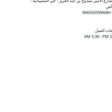
ارع الامير ممدوح بن عبد العزيز - حي السليمانية -
ياض
+966550599446
ات العمل
AM 5:30 - PM 2